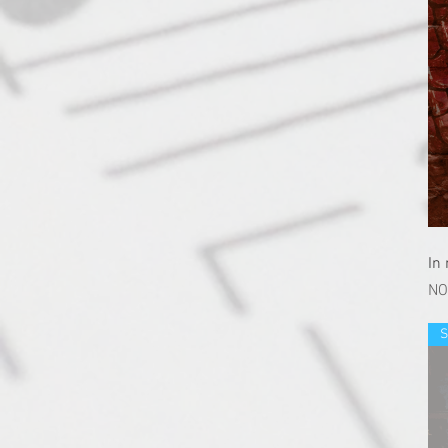
In
價
NO
S