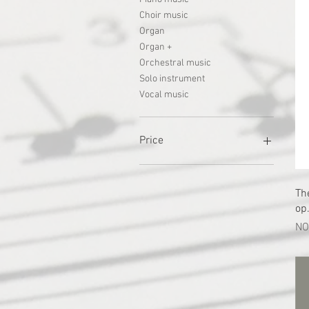
Choir music
Organ
Organ +
Orchestral music
Solo instrument
Vocal music
Price
NOK 63
NOK 1,625
The
op
價
NO