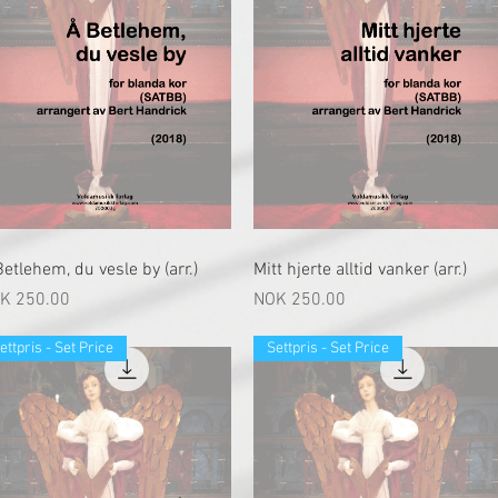
快速瀏覽
快速瀏覽
etlehem, du vesle by (arr.)
Mitt hjerte alltid vanker (arr.)
格
價格
K 250.00
NOK 250.00
ettpris - Set Price
Settpris - Set Price