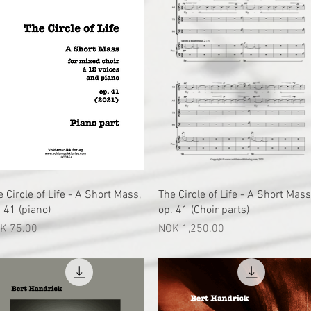
快速瀏覽
快速瀏覽
 Circle of Life - A Short Mass,
The Circle of Life - A Short Mass
. 41 (piano)
op. 41 (Choir parts)
格
價格
K 75.00
NOK 1,250.00