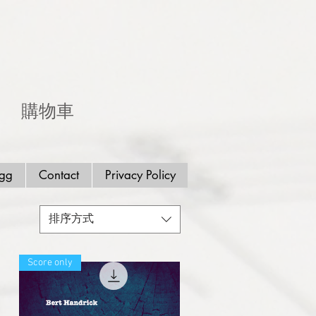
購物車
ogg
Contact
Privacy Policy
排序方式
Score only