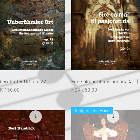
快速瀏覽
快速瀏覽
berühmter Ort, op. 27
Fire salmar til pasjonstida (arr.)
格
價格
K 150.00
NOK 650.00
Settpris - Set Price