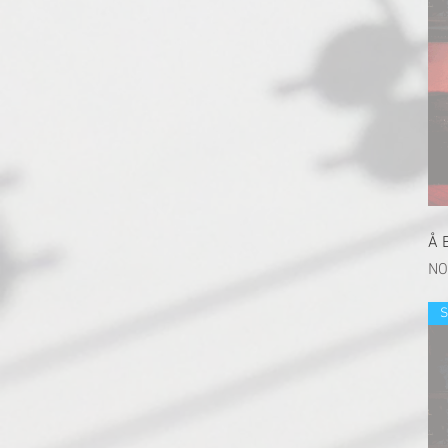
Å B
價
NO
S