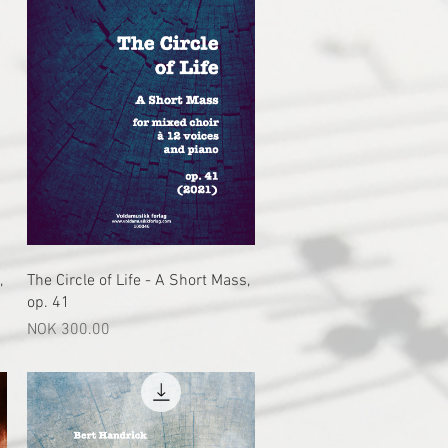
快速瀏覽
,
The Circle of Life - A Short Mass,
op. 41
價格
NOK 300.00