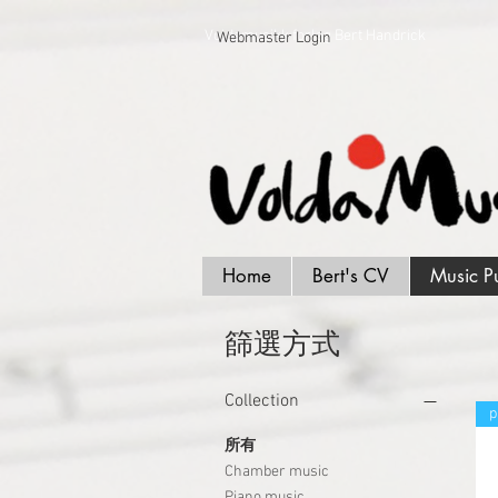
Voldamusikk forlag Bert Handrick
Webmaster Login
Home
Bert's CV
Music P
篩選方式
Collection
p
所有
Chamber music
Piano music