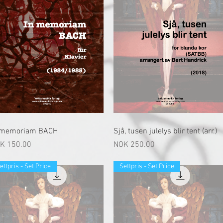
快速瀏覽
快速瀏覽
 memoriam BACH
Sjå, tusen julelys blir tent (arr.)
格
價格
K 150.00
NOK 250.00
ettpris - Set Price
Settpris - Set Price