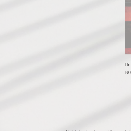
Det
價
NO