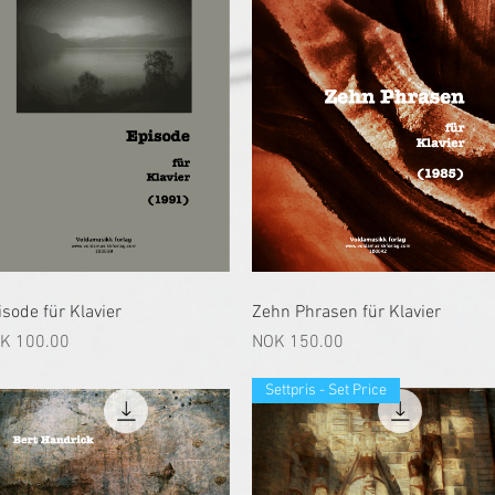
快速瀏覽
快速瀏覽
isode für Klavier
Zehn Phrasen für Klavier
格
價格
K 100.00
NOK 150.00
Settpris - Set Price