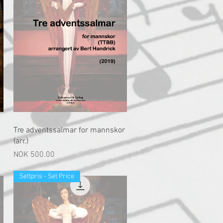
快速瀏覽
Tre adventssalmar for mannskor
(arr.)
價格
NOK 500.00
Settpris - Set Price