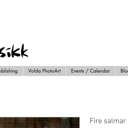
ublishing
Volda PhotoArt
Events / Calendar
Bl
Fire salmar t