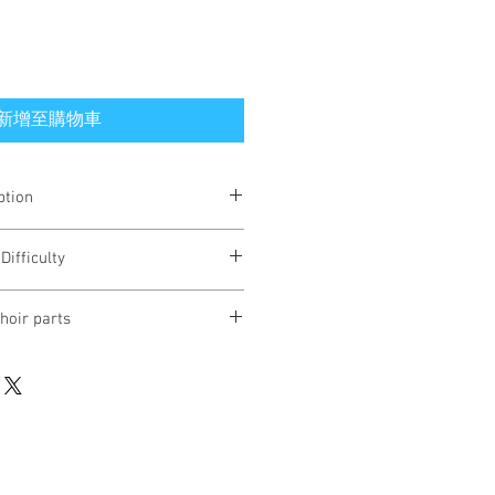
新增至購物車
ption
 til pasjonstiden /
Fore passion
Difficulty
norwegian)
:
dig lam
g
hoir parts
mane
 vera
30 eksemplarer - om ønske for å få
or (SATBB) /
for fivepart mixed choir
plar, vennligst ta kontakt med
ence for 30 samples. - Iff you wish to
se take contact with the publisher.