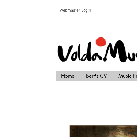
Voldamusikk forlag Bert Handrick
Webmaster Login
Home
Bert's CV
Music P