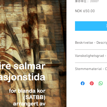
庫存單位： 200007
NOK 650.00
價
格
Beskrivelse - Descri
Fire salmearrangement
Vanskelighetsgrad - 
hymn arrangements (
1. Her ser jeg et tålmo
middels - medium
2. Du Guds lam uskyldi
Stemmematerial - C
3. Den stunda i Getse
4. Jesus, du mitt liv vil
Pris = printlisens for 
for femstemt blandet k
tilsendt et prøveeksem
(SATBB)
forlaget. Takk.
The price = printing lic
get a study score, plea
Thank you.