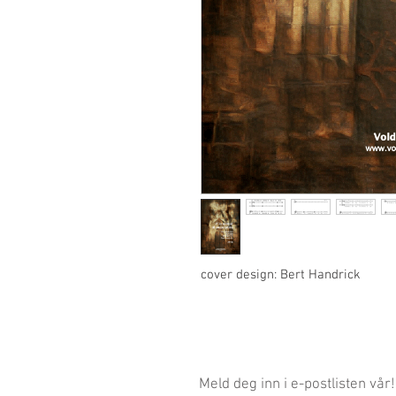
cover design: Bert Handrick
Meld deg inn i e-postlisten vår!