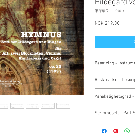
Hildegard v
庫存單位： 100014
NOK 219.00
價
格
Besetning - Instrum
alt solo, 2 blokkfløyter
Beskrivelse - Descri
alto solo, 2 recorder, 
Komposisjonen tar utga
Vanskelighetsgrad - 
den store mystikeren 
Bingen, har skrevet. "C
middel / vanskelig - m
excellentissima super 
Stemmesett - Part 
gjennom hele universet
stjernene...".
Stemmematerialet kan 
This composition based 
melding til forlaget.