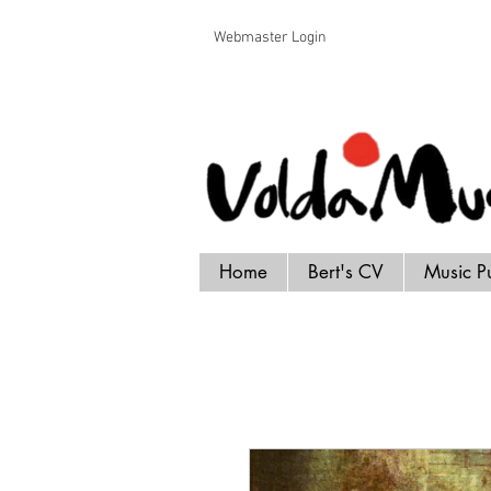
Voldamusikk forlag Bert Handrick
Webmaster Login
Home
Bert's CV
Music P