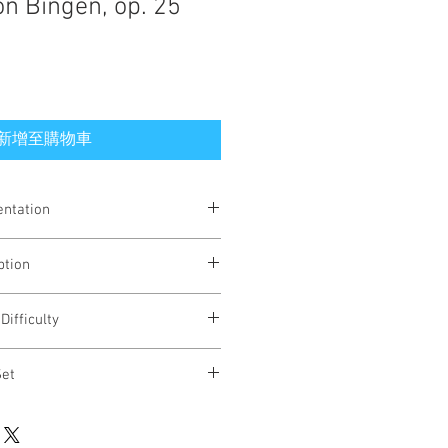
on Bingen, op. 25
新增至購物車
entation
, fiolin, kontrabass, orgel
ption
violin, contrabass, organ
ngspunktet i en latinsk tekst som
Difficulty
fra mellomalderen, Hildegard von
aritas abundat in omnia, de imis
edium / high
sidera..." - "Kjærligheten strømmer
Set
, fra dypeste dypet til de høye
bestilles som fysisk vare. Send
on a latin text by the great mystician